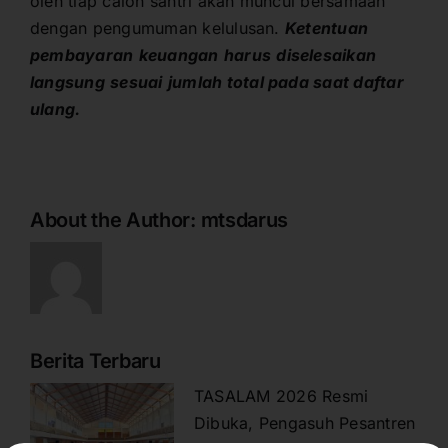
oleh tiap calon santri akan muncul bersamaan
dengan pengumuman kelulusan.
Ketentuan
pembayaran
keuangan
harus
diselesaikan
langsung
sesuai
jumlah
total pada
saat
daftar
ulang
.
About the Author:
mtsdarus
Berita Terbaru
TASALAM 2026 Resmi
Dibuka, Pengasuh Pesantren