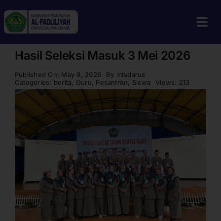
Skip
to
Tog
content
Navi
Hasil Seleksi Masuk 3 Mei 2026
Home
Published On: May 9, 2026
By
mtsdarus
Profil
Categories:
berita
,
Guru
,
Pesantren
,
Siswa
Views: 213
Guru & Tenaga Kependidikan
Berita
Calon Siswa
Alumni
Galeri
Aplikasi