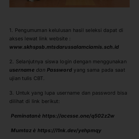
1. Pengumuman kelulusan hasil seleksi dapat di
akses lewat link website :
www.skhspsb.mtsdarussalamciamis.sch.id
2. Selanjutnya siswa login dengan menggunakan
username
dan
Password
yang sama pada saat
ujian tulis CBT.
3. Untuk yang lupa username dan password bisa
dilihat di link berikut:

Peminatan
è
https://acesse.one/
q502z2w

Mumtaz
è
https://l1nk.dev/
yehpmqy