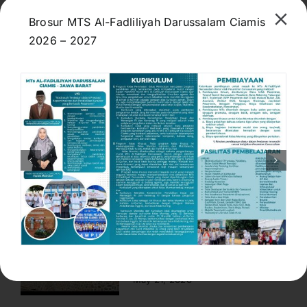
Darussalam Tekankan
Pentingnya Adab, Ilmu, dan
Brosur MTS Al-Fadliliyah Darussalam Ciamis
Kepemimpinan
2026 – 2027
July 12, 2026
MTs Al-Fadliliyah
Darussalam Siapkan
Pendidikan Berkualitas
Menuju Indonesia Emas
2045
June 26, 2026
Pendaftaran Murid Baru
Tahun Ajaran 2026/2027
Masih Dibuka
May 21, 2026