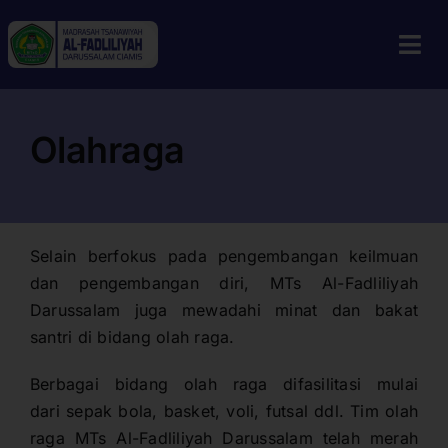
Skip
to
Tog
content
Navi
Home
Olahraga
Profil
Guru & Tenaga Kependidikan
Berita
Selain berfokus pada pengembangan keilmuan
dan pengembangan diri, MTs Al-Fadliliyah
Calon Siswa
Darussalam juga mewadahi minat dan bakat
santri di bidang olah raga.
Alumni
Berbagai bidang olah raga difasilitasi mulai
Galeri
dari sepak bola, basket, voli, futsal ddl. Tim olah
Aplikasi
raga MTs Al-Fadliliyah Darussalam telah merah