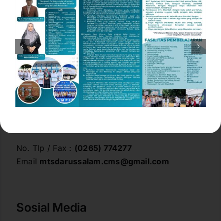
M98R+F37, Jl. Kiyai Ahmad Fadlil, Dewasari,
Kec. Cijeungjing, Kabupaten Ciamis, Jawa Barat
46271
No. Tlp / Fax :
(0265) 774277
Email
mtsdarussalam.cms@gmail.com
Sosial Media