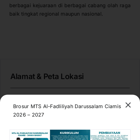
berbagai kejuaraan di berbagai cabang olah raga
baik tingkat regional maupun nasional.
Alamat & Peta Lokasi
Brosur MTS Al-Fadliliyah Darussalam Ciamis
2026 – 2027