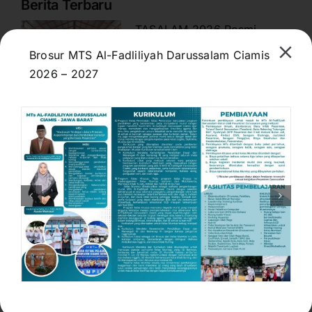
Berita Terbaru
TASALAM 2026 Resmi
Dibuka, Pengasuh Pesantren
Brosur MTS Al-Fadliliyah Darussalam Ciamis
Darussalam Tekankan
2026 – 2027
Pentingnya Adab, Ilmu, dan
Kepemimpinan
July 12, 2026
MTs Al-Fadliliyah
Darussalam Siapkan
Pendidikan Berkualitas
Menuju Indonesia Emas
2045
June 26, 2026
Pendaftaran Murid Baru