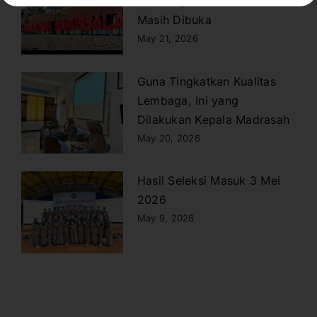
Tahun Ajaran 2026/2027
Masih Dibuka
May 21, 2026
Guna Tingkatkan Kualitas
Lembaga, Ini yang
Dilakukan Kepala Madrasah
May 20, 2026
Hasil Seleksi Masuk 3 Mei
2026
May 9, 2026