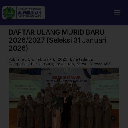
Skip
to
Tog
content
Navi
DAFTAR ULANG MURID BARU
Home
2026/2027 (Seleksi 31 Januari
Profil
2026)
Guru & Tenaga Kependidikan
Published On: February 8, 2026
By
mtsdarus
Categories:
berita
,
Guru
,
Pesantren
,
Siswa
Views: 698
Berita
Calon Siswa
Alumni
Galeri
Aplikasi