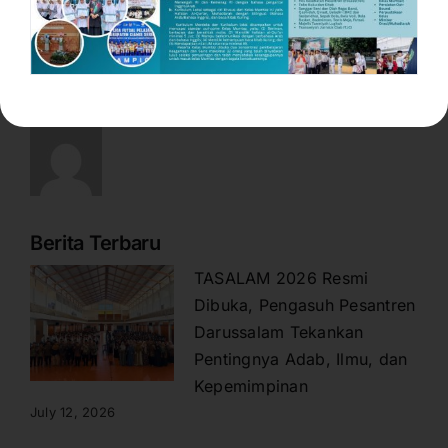
About the Author:
Miftah Farid
Berita Terbaru
TASALAM 2026 Resmi
Dibuka, Pengasuh Pesantren
Darussalam Tekankan
Pentingnya Adab, Ilmu, dan
Kepemimpinan
July 12, 2026