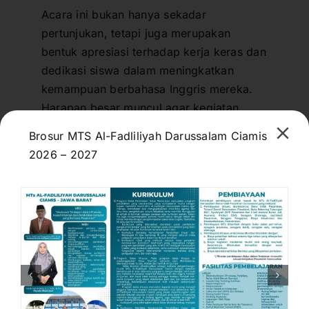
Acara ini bukan hanya sekadar
pertunjukan, tetapi juga merupakan
bentuk apresiasi terhadap kerja keras dan
dedikasi siswa dalam meningkatkan
kemampuan berbahasa Inggris mereka.
Harapan besar muncul agar kegiatan
seperti ini dapat terus digelar untuk
Brosur MTS Al-Fadliliyah Darussalam Ciamis
menginspirasi siswa lainnya dan
2026 – 2027
mempererat kerjasama antara lembaga
pendidikan dan pihak luar.
Jangan lewatkan tayangan ulang acara ini
melalui YouTube di link
https://www.youtube.com/watch?
v=NTdKSI_GbLM
.
(PakMif)