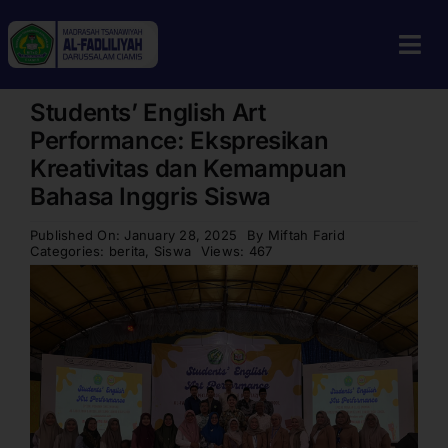
Skip
to
Tog
content
Navi
Students’ English Art
Home
Performance: Ekspresikan
Profil
Kreativitas dan Kemampuan
Bahasa Inggris Siswa
Guru & Tenaga Kependidikan
Published On: January 28, 2025
By
Miftah Farid
Berita
Categories:
berita
,
Siswa
Views: 467
Calon Siswa
Alumni
Galeri
Aplikasi