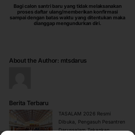
Bagi calon santri baru yang tidak melaksanakan
proses daftar ulang/memberikan konfirmasi
sampai dengan batas waktu yang ditentukan maka
dianggap mengundurkan diri.
About the Author:
mtsdarus
Berita Terbaru
TASALAM 2026 Resmi
Dibuka, Pengasuh Pesantren
Darussalam Tekankan