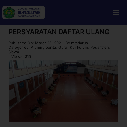
Skip
to
Tog
content
Navi
PERSYARATAN DAFTAR ULANG
Home
Published On: March 15, 2021
By
mtsdarus
Profil
Categories:
Alumni
,
berita
,
Guru
,
Kurikulum
,
Pesantren
,
Siswa
Views: 316
Guru & Tenaga Kependidikan
Berita
Calon Siswa
Alumni
Galeri
Aplikasi