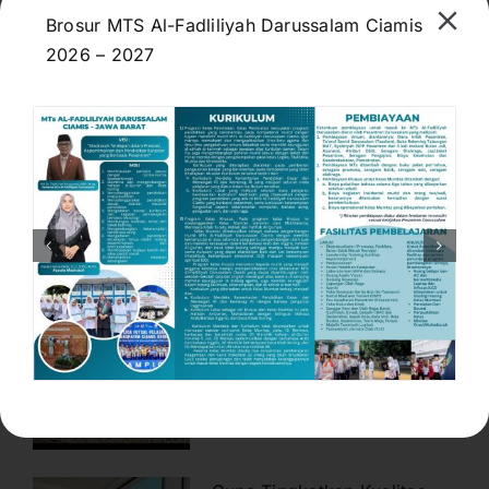
Pentingnya Adab, Ilmu, dan
Brosur MTS Al-Fadliliyah Darussalam Ciamis
Kepemimpinan
2026 – 2027
July 12, 2026
MTs Al-Fadliliyah
Darussalam Siapkan
Pendidikan Berkualitas
Menuju Indonesia Emas
2045
June 26, 2026
Pendaftaran Murid Baru
Tahun Ajaran 2026/2027
Masih Dibuka
May 21, 2026