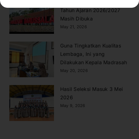
Pendaftaran Murid Baru
Tahun Ajaran 2026/2027
Masih Dibuka
May 21, 2026
Guna Tingkatkan Kualitas
Lembaga, Ini yang
Dilakukan Kepala Madrasah
May 20, 2026
Hasil Seleksi Masuk 3 Mei
2026
May 9, 2026