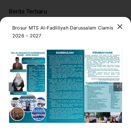
Berita Terbaru
TASALAM 2026 Resmi
Brosur MTS Al-Fadliliyah Darussalam Ciamis
Dibuka, Pengasuh Pesantren
2026 – 2027
Darussalam Tekankan
Pentingnya Adab, Ilmu, dan
Kepemimpinan
July 12, 2026
MTs Al-Fadliliyah
Darussalam Siapkan
Pendidikan Berkualitas
Menuju Indonesia Emas
2045
June 26, 2026