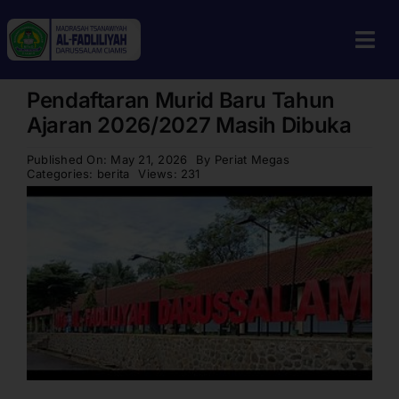
Skip
to
Tog
content
Navi
Pendaftaran Murid Baru Tahun
Home
Ajaran 2026/2027 Masih Dibuka
Profil
Published On: May 21, 2026
By
Periat Megas
Categories:
berita
Views: 231
Guru & Tenaga Kependidikan
Berita
Calon Siswa
Alumni
Galeri
Aplikasi