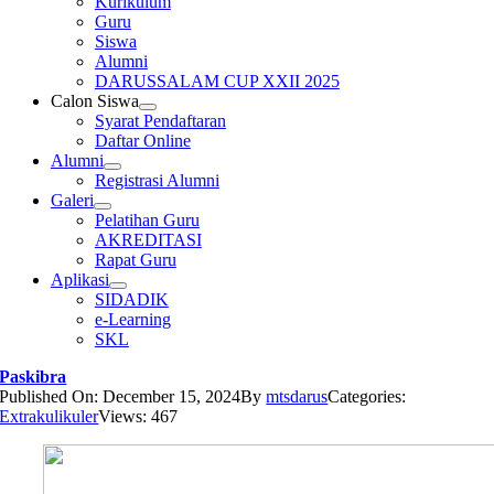
Kurikulum
Guru
Siswa
Alumni
DARUSSALAM CUP XXII 2025
Calon Siswa
Syarat Pendaftaran
Daftar Online
Alumni
Registrasi Alumni
Galeri
Pelatihan Guru
AKREDITASI
Rapat Guru
Aplikasi
SIDADIK
e-Learning
SKL
Paskibra
Published On: December 15, 2024
By
mtsdarus
Categories:
Extrakulikuler
Views: 467