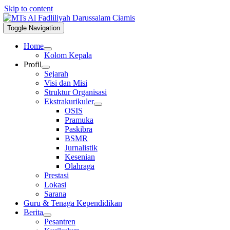
Skip to content
Toggle Navigation
Home
Kolom Kepala
Profil
Sejarah
Visi dan Misi
Struktur Organisasi
Ekstrakurikuler
OSIS
Pramuka
Paskibra
BSMR
Jurnalistik
Kesenian
Olahraga
Prestasi
Lokasi
Sarana
Guru & Tenaga Kependidikan
Berita
Pesantren