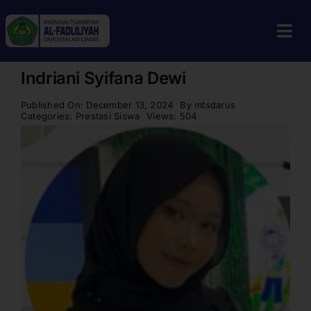
Skip
to
Tog
content
Navi
Indriani Syifana Dewi
Home
Published On: December 13, 2024
By
mtsdarus
Profil
Categories:
Prestasi Siswa
Views: 504
Guru & Tenaga Kependidikan
Berita
Calon Siswa
Alumni
Galeri
Aplikasi