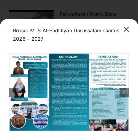
Pendaftaran Murid Baru
Tahun Ajaran 2026/2027
Brosur MTS Al-Fadliliyah Darussalam Ciamis
Masih Dibuka
2026 – 2027
May 21, 2026
Guna Tingkatkan Kualitas
Lembaga, Ini yang
Dilakukan Kepala Madrasah
May 20, 2026
Hasil Seleksi Masuk 3 Mei
2026
May 9, 2026