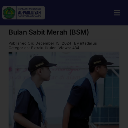
Skip
to
Tog
content
Navi
Bulan Sabit Merah (BSM)
Home
Published On: December 15, 2024
By
mtsdarus
Profil
Categories:
Extrakulikuler
Views: 434
Guru & Tenaga Kependidikan
Berita
Calon Siswa
Alumni
Galeri
Aplikasi