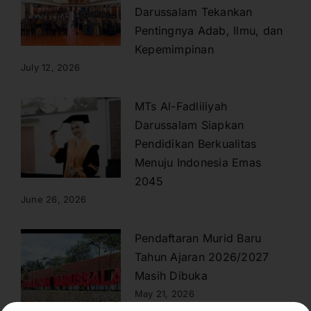
Darussalam Tekankan
Pentingnya Adab, Ilmu, dan
Kepemimpinan
July 12, 2026
MTs Al-Fadliliyah
Darussalam Siapkan
Pendidikan Berkualitas
Menuju Indonesia Emas
2045
June 26, 2026
Pendaftaran Murid Baru
Tahun Ajaran 2026/2027
Masih Dibuka
May 21, 2026